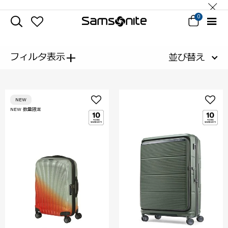
0
+
フィルタ表示
並び替え
NEW
NEW 数量限定