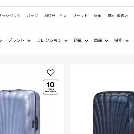
バックパック
バッグ
刻印サービス
ブランド
特集
銀座 旗艦店
ブランド
コレクション
容量
重量
機能