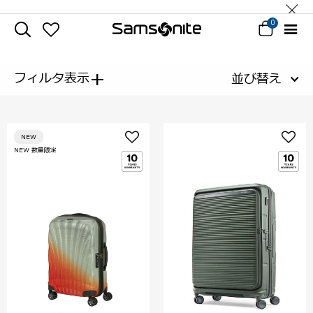
0
+
フィルタ表示
並び替え
NEW
NEW 数量限定