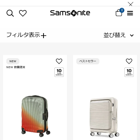
0
+
フィルタ表示
並び替え
NEW
ベストセラー
NEW 数量限定