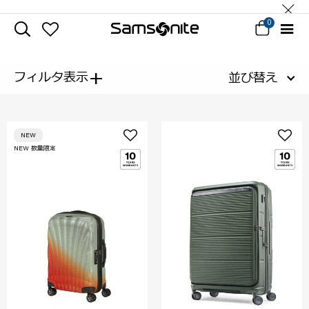
0
+
フィルタ表示
並び替え
NEW
NEW 数量限定