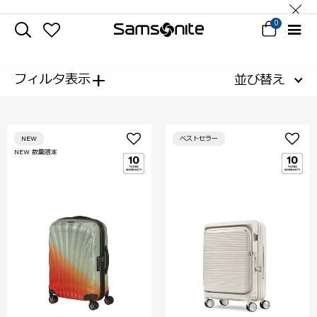
0
+
フィルタ表示
並び替え
NEW
ベストセラー
NEW 数量限定