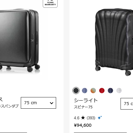
ス
シーライト
75 cm
75 
キスパンダブ
スピナー75
4.6
(393)
¥94,600