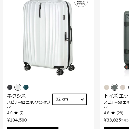
ネクシス
トイズ エ
82 cm
スピナー82 エキスパンダブ
スピナー68 エ
ル
ル
4.9
(7)
4.8
(28)
¥104,500
¥33,825
¥45