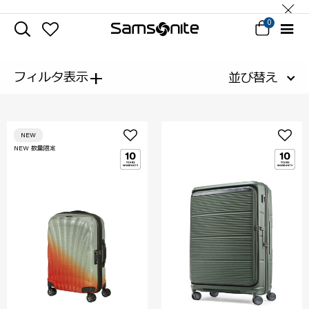
0
+
フィルタ表示
並び替え
NEW
NEW 数量限定