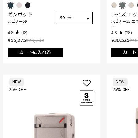
ゼンポッド
トイズ エ
69 cm
スピナー69
スピナー55 エ
ル
4.8
(13)
4.8
(28)
¥55,275
¥73,700
¥30,525
¥40
カートに入れる
カート
NEW
NEW
25% OFF
25% OFF