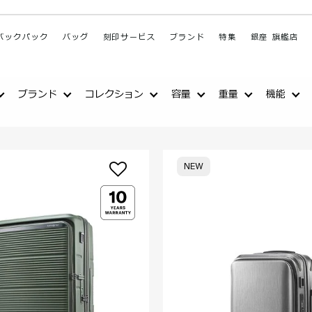
バックパック
バッグ
刻印サービス
ブランド
特集
銀座 旗艦店
ブランド
コレクション
容量
重量
機能
NEW