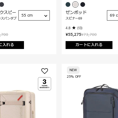
ックスピー
ゼンポッド
55 cm
69 
キスパンダブ
スピナー69
4.8
(13)
,700
¥55,275
¥73,700
に入れる
カートに入れる
NEW
25% OFF