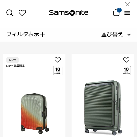
0
+
フィルタ表示
並び替え
NEW
NEW 数量限定