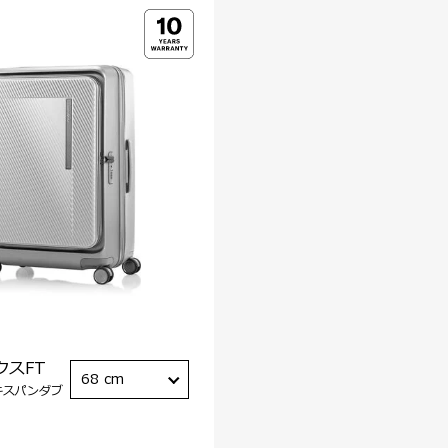
クスFT
68 cm
キスパンダブ