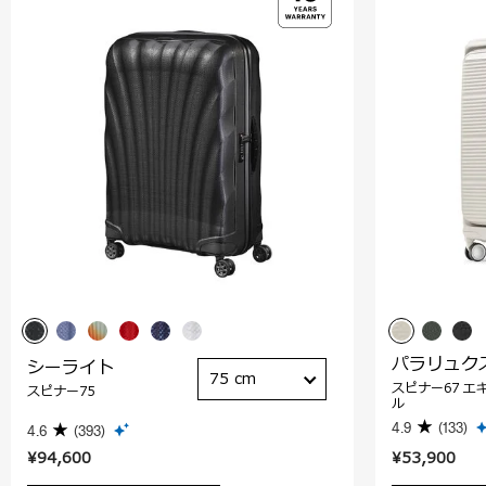
パラリュク
シーライト
75 cm
スピナー67 エ
スピナー75
ル
4.9
(133)
4.6
(393)
¥94,600
¥53,900