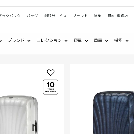
バックパック
バッグ
刻印サービス
ブランド
特集
銀座 旗艦店
ブランド
コレクション
容量
重量
機能