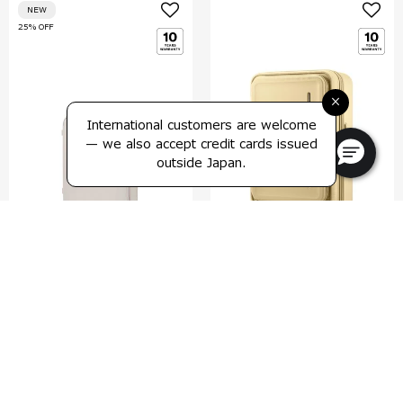
NEW
25% OFF
×
International customers are welcome
— we also accept credit cards issued
outside Japan.
ゼンポッド
モディオ
スピナー55
スピナー77 エキスパンダブル
4.8
(14)
5.0
(1)
55 cm
77 cm
比較する
比較する