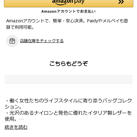
Amazonアカウントで、簡単・安心決済。Paidyやメルペイも登
録で利用可能。
店舗在庫をチェックする
こちらもどうぞ
・働く女性たちのライフスタイルに寄り添うバッグコレク
ション。
・光沢のあるナイロンと発色に優れたイタリア製レザーを
使用。
・滑りの良いファスナー、高い自立性、マチつきポケット
・1泊程度の小旅行や車での旅に重宝する軽量なダッフル
続きを読む
など機能面が充実。
バッグ。