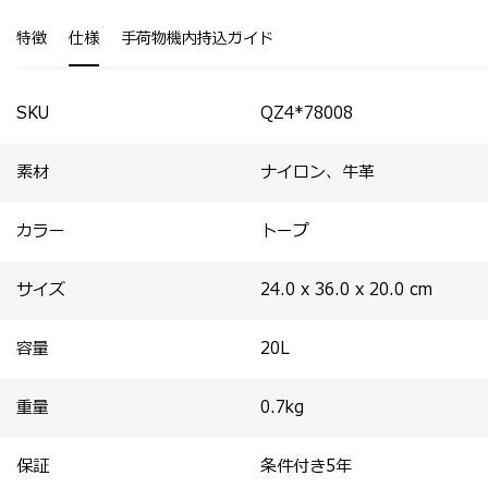
・底マチの折り目にそってフラットに折りたためます。
・たたんでスーツケースに入れることができ、サブバッグ
特徴
仕様
手荷物機内持込ガイド
としても活躍。
・サイドのスナップボタンでサイズ調節が可能。
・ショルダーストラップが付属。
・スーツケースにセットアップ可能なスマートスリーブを
SKU
QZ4*78008
装備。
素材
ナイロン、牛革
カラー
トープ
サイズ
24.0 x 36.0 x 20.0
cm
容量
20
L
重量
0.7
kg
保証
条件付き5年