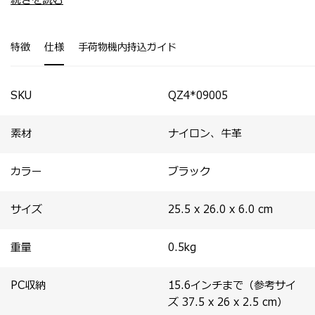
続きを読む
など機能面が充実。
・ヨコ型のSサイズとタテ型のMサイズを展開。
・コンパクトなフォルムながらマチがあり収納力に優れて
います。
特徴
仕様
手荷物機内持込ガイド
・上質な素材がカジュアルスタイルを華やかに演出。
SKU
QZ4*09005
素材
ナイロン、牛革
カラー
ブラック
サイズ
25.5 x 26.0 x 6.0
cm
重量
0.5
kg
PC収納
15.6インチまで（参考サイ
ズ 37.5 x 26 x 2.5 cm）