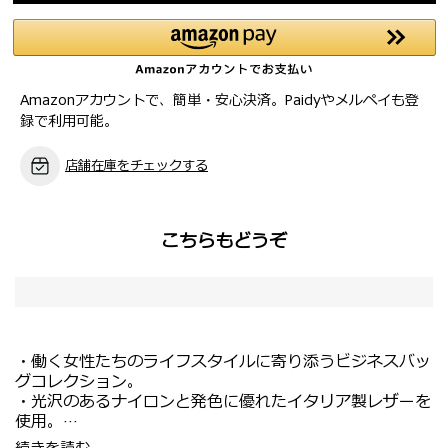
Amazonアカウントで、簡単・安心決済。Paidyやメルペイも登
録で利用可能。
店舗在庫をチェックする
こちらもどうぞ
・働く女性たちのライフスタイルに寄り添うビジネスバッ
グコレクション。
・光沢のあるナイロンと発色に優れたイタリア製レザーを
使用。
・滑りの良いファスナー、高い自立性、マチつきポケット
・休日に最適なクロスボディバッグ。