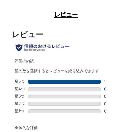
レビュー
レビュー
評価の内訳
星の数を選択するとレビューを絞り込みできます
星5つ
星
1
星5個の1件のレ
星4つ
星
0
星4個の0件の
星3つ
星
0
星3個の0件の
星2つ
星
0
星2個の0件の
星1つ
星
0
星1個の0件の
全体的な評価