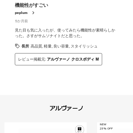
レ
機能性がすごい
ビ
ュ
peplum
ー。
5か月前
見た目も気に入ったが、使ってみたら機能性が素晴らしか
った。さすがサムソナイトだと思った。
長所
高品質, 軽量, 良い容量, スタイリッシュ
レビュー掲載元:
アルヴァーノ クロスボディ M
アルヴァーノ
NEW
25% OFF