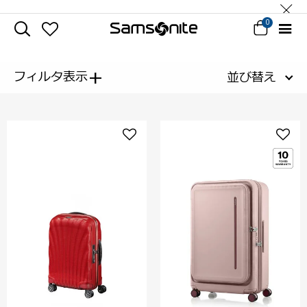
0
+
フィルタ表示
並び替え