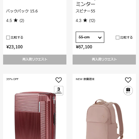
ミンター
バックパック 15.6
スピナー55
4.5
(2)
4.3
(12)
55 cm
比較する
比較する
¥23,100
¥67,100
再入荷リクエスト
再入荷リクエスト
35% OFF
NEW 数量限定