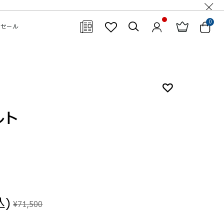
0
セール
閉じる
ルト
込)
¥71,500