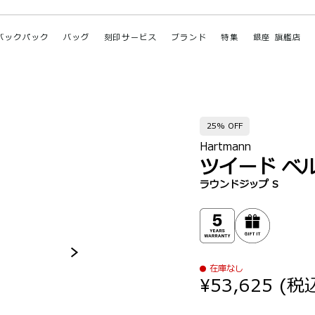
バックパック
バッグ
刻印サービス
ブランド
特集
銀座 旗艦店
25% OFF
Hartmann
ツイード ベ
ラウンドジップ S
在庫なし
¥53,625
(税