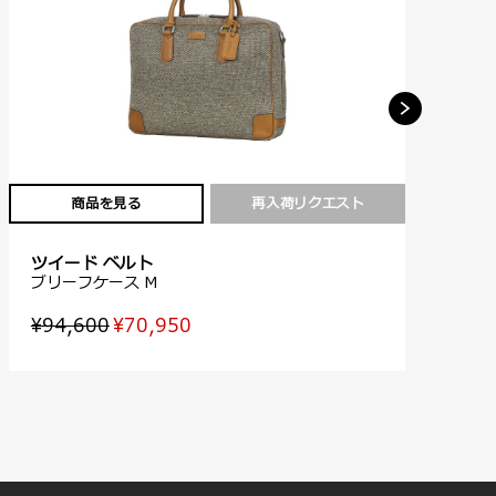
商品を見る
再入荷リクエスト
ツイード ベルト
ツ
ブリーフケース M
ラ
¥94,600
¥70,950
¥