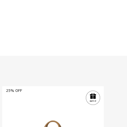
25% OFF
25