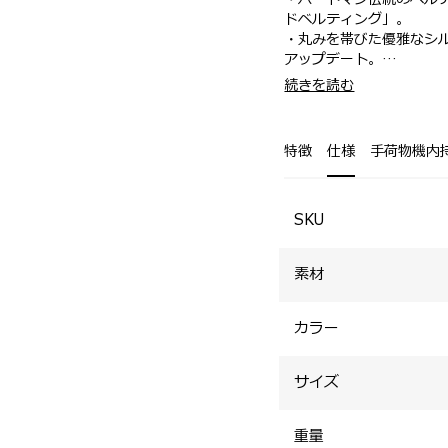
ドベルティング」。
・丸みを帯びた優雅なシ
アップデート。
・側面は鋭角にカーブす
・内装にはファスナーポ
続きを読む
かりとあるため荷物が入
可能。
・着脱式レザー製ショル
特徴
仕様
手荷物機内
SKU
素材
カラー
サイズ
重量