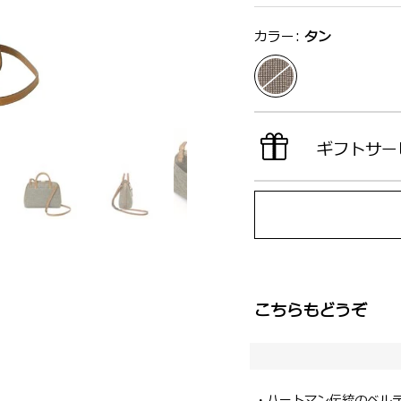
選択：
カラー:
タン
ギフトサー
こちらもどうぞ
・ハートマン伝統のベル