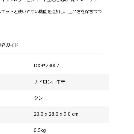
ルエットと使いやすい機能を追加し、上品さを保ちつつ
るシルエットでコンパクトに見えながらも底マチがしっ
ケット、オープンポケットがあり、小物を機能的に収納
る。
ダーストラップが付属。
持込ガイド
DX9*23007
ナイロン、牛革
タン
20.0 x 28.0 x 9.0
cm
0.5
kg