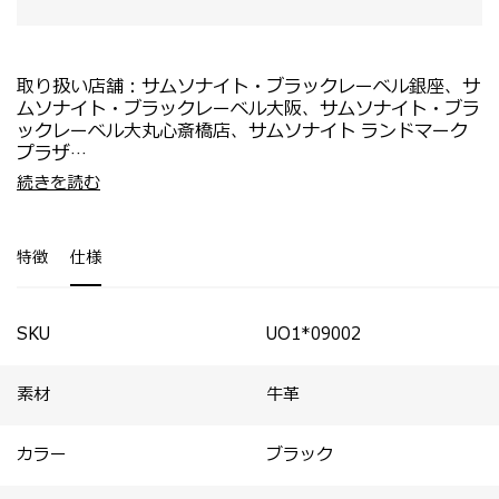
取り扱い店舗：サムソナイト・ブラックレーベル銀座、サ
ムソナイト・ブラックレーベル大阪、サムソナイト・ブラ
ックレーベル大丸心斎橋店、サムソナイト ランドマーク
プラザ
・上質な素材づかいが魅力の「マイルス」コレクション。
・腕時計を3本収納できるフルジップ仕様のケースで、ホ
続きを読む
・アクセサリー、時計やアイウェア等を美しく収納できる
テルの金庫にも収まるスリム設計。
レザーケースを展開。
・内装にはブランドロゴがあしらわれています。
・旅先でもスマートに持ち運べる設計で、自分へのご褒美
・仕切り板で3室に分かれ、安定性を確保。
特徴
仕様
やギフトにもおすすめ。
・頻繁な開閉にも安心な背当て付き。
・上質感と機能性を兼ね備え、インテリアとしても楽しめ
・上蓋が大きく開き、アイテムを出し入れしやすい構造。
るデザイン。
・牛革を使用し、撥水加工や人工スウェードの内装*な
SKU
UO1*09002
ど、素材にもこだわり。*トイレタリーバッグを除く
素材
牛革
カラー
ブラック