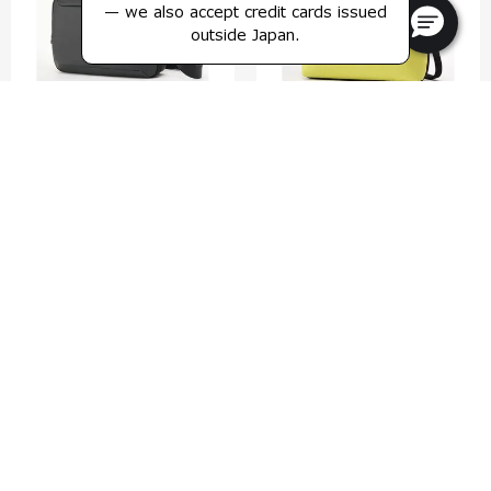
— we also accept credit cards issued
outside Japan.
ジェットビズ 3
スエードぺブル
ショルダーバッグ S
ミニダッフルバッグ
4.0
(2)
0.0
(0)
比較する
比較する
¥28,050
¥37,400
¥37,125
¥49,500
カートに入れる
カートに入れる
NEW
NEW
25% OFF
25% OFF