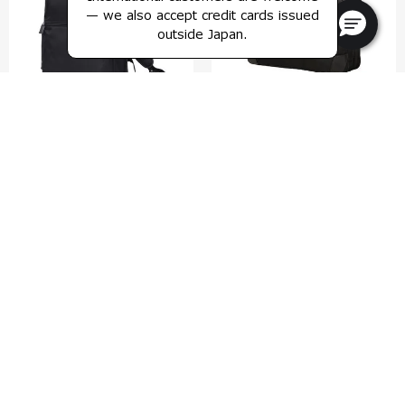
— we also accept credit cards issued
outside Japan.
デボネア 5
エピッド 4
バックパック L エキスパンダブル
スリーウェイバッグ エキスパンダ
ブル
0.0
(0)
4.5
(2)
比較する
比較する
¥38,500
¥57,200
カートに入れる
カートに入れる
25% OFF