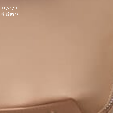
。サムソナ
を多数取り