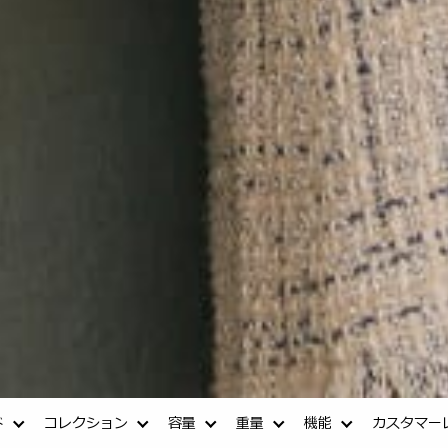
ド
コレクション
容量
重量
機能
カスタマー