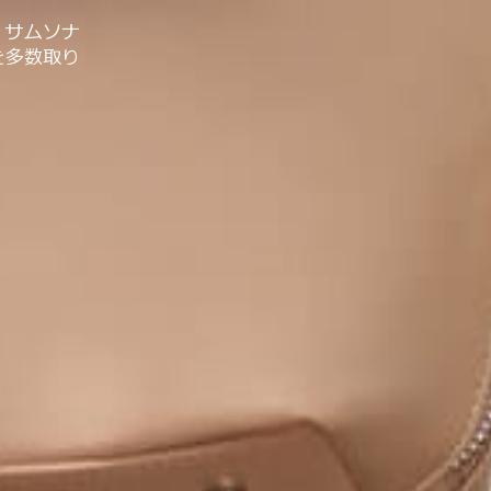
。サムソナ
を多数取り