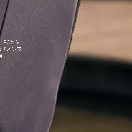
。PCやタ
公式オンラ
す。