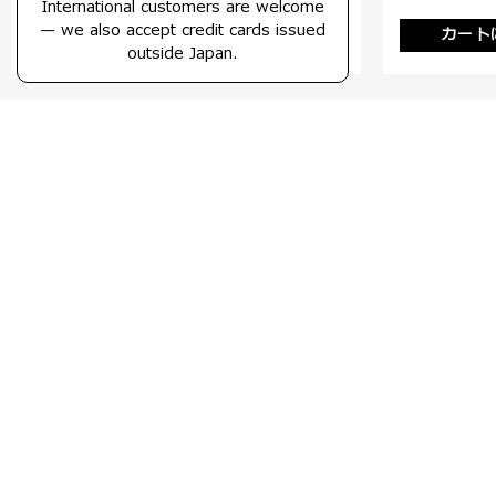
International customers are welcome
— we also accept credit cards issued
カートに入れる
カート
比較する
outside Japan.
NEW 数量限定