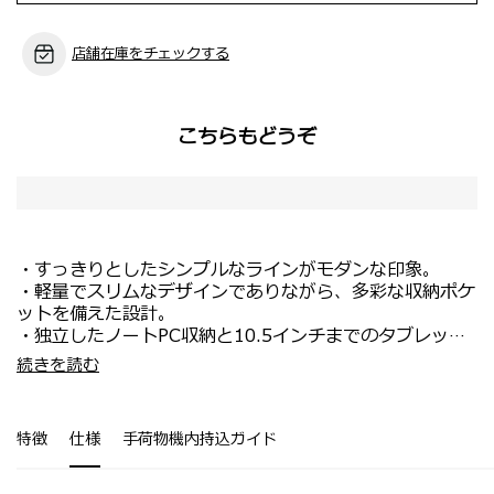
店舗在庫をチェックする
こちらもどうぞ
・すっきりとしたシンプルなラインがモダンな印象。
・軽量でスリムなデザインでありながら、多彩な収納ポケ
ットを備えた設計。
・独立したノートPC収納と10.5インチまでのタブレット
対応ポケットを装備。
・15.6インチPCに対応。
続きを読む
・人間工学に基づいたショルダーストラップと3Dメッシ
・小物の出し入れがしやすいフロント収納部。
ュバックパネルで、快適な背負い心地を実現。
・メイン収納部には書類の整理に便利なスラッシュポケッ
トが付属。
特徴
仕様
手荷物機内持込ガイド
・内装には視認性の高いメッシュポケットを配置。
・スマートスリーブを装備し、出張時のスーツケースとの
セットアップが可能。