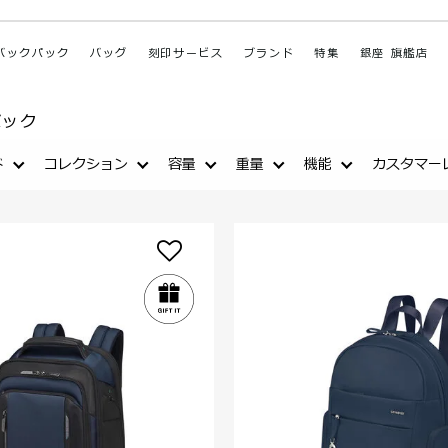
バックパック
バッグ
刻印サービス
ブランド
特集
銀座 旗艦店
パック
ド
コレクション
容量
重量
機能
カスタマー