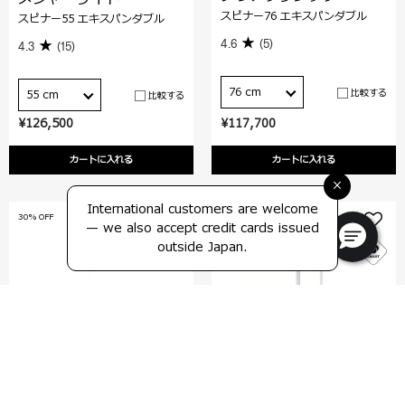
スピナー76 エキスパンダブル
スピナー55 エキスパンダブル
4.6
(5)
4.3
(15)
76 cm
比較する
55 cm
比較する
¥126,500
¥117,700
カートに入れる
カートに入れる
×
International customers are welcome
30% OFF
25% OFF
— we also accept credit cards issued
outside Japan.