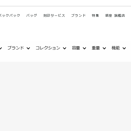
バックパック
バッグ
刻印サービス
ブランド
特集
銀座 旗艦店
ブランド
コレクション
容量
重量
機能