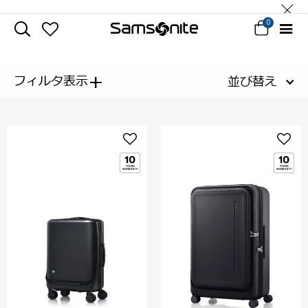
0
+
フィルタ表示
並び替え