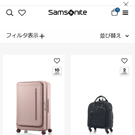
0
+
フィルタ表示
並び替え