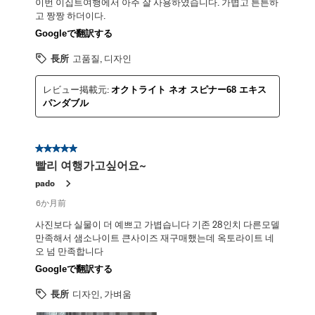
이번 이집트여행에서 아주 잘 사용하였습니다. 가볍고 튼튼하
고 짱짱 하더이다.
Googleで翻訳する
長所
고품질, 디자인
レビュー掲載元:
オクトライト ネオ スピナー68 エキス
パンダブル
星5／5個です。
빨리 여행가고싶어요~
pado
6か月前
사진보다 실물이 더 예쁘고 가볍습니다 기존 28인치 다른모델
만족해서 샘소나이트 큰사이즈 재구매했는데 옥토라이트 네
오 넘 만족합니다
Googleで翻訳する
長所
디자인, 가벼움