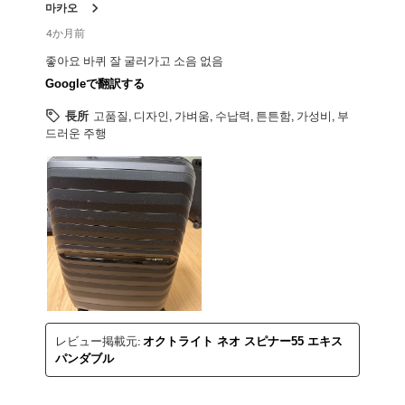
ュ
마카오
ー。
4か月前
좋아요 바퀴 잘 굴러가고 소음 없음
Googleで翻訳する
長所
고품질, 디자인, 가벼움, 수납력, 튼튼함, 가성비, 부
드러운 주행
レビュー掲載元:
オクトライト ネオ スピナー55 エキス
パンダブル