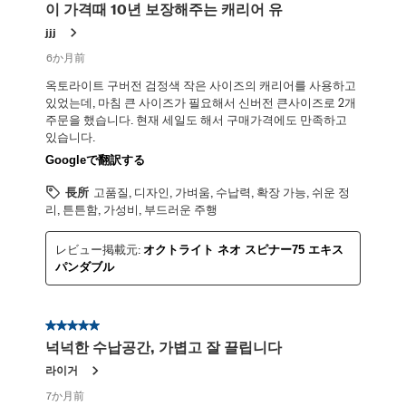
이 가격때 10년 보장해주는 캐리어 유
jjj
6か月前
옥토라이트 구버전 검정색 작은 사이즈의 캐리어를 사용하고
있었는데, 마침 큰 사이즈가 필요해서 신버전 큰사이즈로 2개
주문을 했습니다. 현재 세일도 해서 구매가격에도 만족하고
있습니다.
Googleで翻訳する
長所
고품질, 디자인, 가벼움, 수납력, 확장 가능, 쉬운 정
리, 튼튼함, 가성비, 부드러운 주행
レビュー掲載元:
オクトライト ネオ スピナー75 エキス
パンダブル
星5／5個です。
넉넉한 수납공간, 가볍고 잘 끌립니다
라이거
7か月前