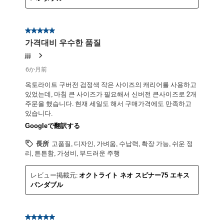
星5／5個です。
가격대비 우수한 품질
jjj
6か月前
옥토라이트 구버전 검정색 작은 사이즈의 캐리어를 사용하고
있었는데, 마침 큰 사이즈가 필요해서 신버전 큰사이즈로 2개
주문을 했습니다. 현재 세일도 해서 구매가격에도 만족하고
있습니다.
Googleで翻訳する
長所
고품질, 디자인, 가벼움, 수납력, 확장 가능, 쉬운 정
리, 튼튼함, 가성비, 부드러운 주행
レビュー掲載元:
オクトライト ネオ スピナー75 エキス
パンダブル
星5／5個です。