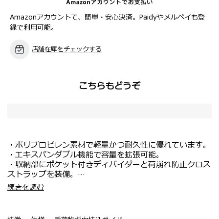
Amazonアカウントで、簡単・安心決済。Paidyやメルペイも登
録で利用可能。
店舗在庫をチェックする
こちらもどうぞ
・ポリプロピレン素材で軽量かつ耐久性に優れています。
・エキスパンダブル機能で容量を拡張可能。
・収納部にポケット付きディバイダーと荷崩れ防止クロス
ストラップを装備。
・格納型IDタグが付属。
・海外旅行や長期の出張にもおすすめ。
続きを読む
・リサイクルポリエステルの裏地。