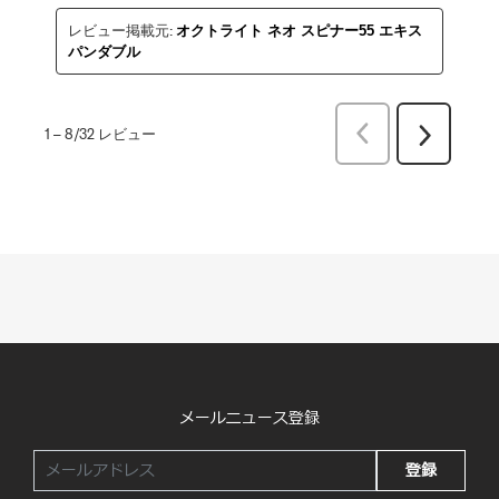
レビュー掲載元:
オクトライト ネオ スピナー55 エキス
パンダブル
前
1
–
8/32
レビュー
次
へ
へ
レ
レ
ビ
ビ
ュ
ュ
ー
ー
メールニュース登録
登録