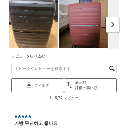
次へ
レビューを絞り込む
トピックやレビュー検索地域を検索する
表示順
フィルタ
評価の高い順
1
1
–
8/32
レビュー
か
ら
8/32
星5／5個です。
レ
가방 무난하고 좋아요
ビ