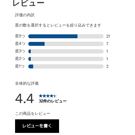
レビュー
評価の内訳
星の数を選択するとレビューを絞り込みできます
星5つ
星
21
星5個の21件の
星4つ
星
7
星4個の7件の
星3つ
星
1
星3個の1件のレ
星2つ
星
1
星2個の1件のレ
星1つ
星
2
星1個の2件のレ
全体的な評価
4.4
32件のレビュー
この商品をレビュー
レビューを書く