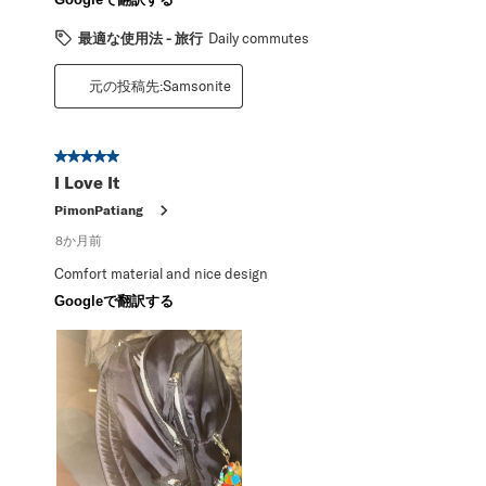
最適な使用法 - 旅行
Daily commutes
元の投稿先:Samsonite
星5／5個です。
I Love It
PimonPatiang
8か月前
Comfort material and nice design
Googleで翻訳する