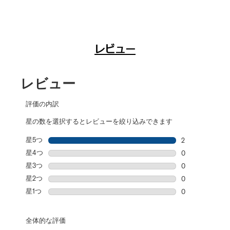
レビュー
レビュー
評価の内訳
星の数を選択するとレビューを絞り込みできます
星5つ
星
2
星5個の2件の
星4つ
星
0
星4個の0件の
星3つ
星
0
星3個の0件の
星2つ
星
0
星2個の0件の
星1つ
星
0
星1個の0件の
全体的な評価