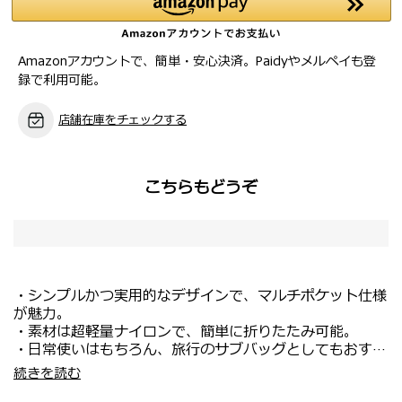
Amazonアカウントで、簡単・安心決済。Paidyやメルペイも登
録で利用可能。
店舗在庫をチェックする
こちらもどうぞ
・シンプルかつ実用的なデザインで、マルチポケット仕様
が魅力。
・素材は超軽量ナイロンで、簡単に折りたたみ可能。
・日常使いはもちろん、旅行のサブバッグとしてもおすす
め。
・大きく開くメイン収納部にはファスナーポケット1つと
続きを読む
・シャイニーなニッケルカラーのパーツが上品さを演出。
スロットポケット2つを装備。