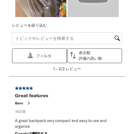
レビューを絞り込む
トピックやレビュー検索地域を検索する
表示順
フィルタ
評価の高い順
1
1
–
2/2
レビュー
か
ら
2/2
星5／5個です。
レ
Great features
ビ
ュ
Baro
ー。
16日前
A great backpack very compact and easy to use and
organize
Googleで翻訳する