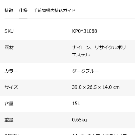
・世代問わず選ばれる、ミニマルなルック。
・別室に14インチPC対応の専用収納スペースあり。
・外装にはフロントと背面にファスナーポケットを装備。
特徴
仕様
手荷物機内持込ガイド
・両サイドにファスナーポケットがあり、ボトル収納に対
応。
・クッション入りショルダーストラップ付属。
・スーツケースにセットアップ可能なスマートスリーブを
SKU
KP0*31088
装備。
素材
ナイロン、リサイクルポリ
エステル
カラー
ダークブルー
サイズ
39.0 x 26.5 x 14.0
cm
容量
15
L
重量
0.65
kg