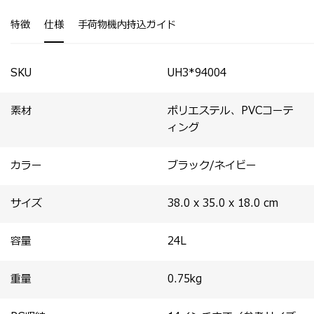
・水に強い素材で、日常使いにも安心。
・内装には14インチPC収納に加え、マウスなどが収まる
・自立性のあるハリのある素材で、美しいフォルムをキー
伸縮ポケットを配置。
特徴
仕様
手荷物機内持込ガイド
プ。
・両サイドポケットで折りたたみ傘やボトルもすっきり収
納。
・メイン収納は端までファスナーが閉じる構造で、安心感
のある設計。
SKU
UH3*94004
・機内持ち込みスーツケースとほぼ同等の横幅で、セット
アップ時のバランスが美しい。
素材
ポリエステル、PVCコーテ
ィング
カラー
ブラック/ネイビー
サイズ
38.0 x 35.0 x 18.0
cm
容量
24
L
重量
0.75
kg