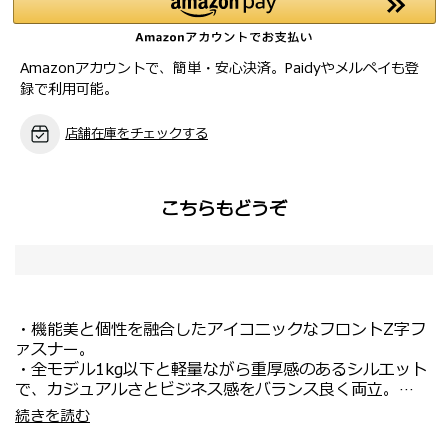
Amazonアカウントで、簡単・安心決済。Paidyやメルペイも登
録で利用可能。
店舗在庫をチェックする
こちらもどうぞ
・機能美と個性を融合したアイコニックなフロントZ字フ
ァスナー。
・全モデル1kg以下と軽量ながら重厚感のあるシルエット
で、カジュアルさとビジネス感をバランス良く両立。
・バックパックはPC収納を備え、オンオフを問わず活
・スクエアシルエットが特長の、肩掛け・手持ち両用トー
続きを読む
躍。
ト。