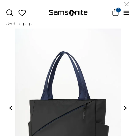
0
バッグ
トート