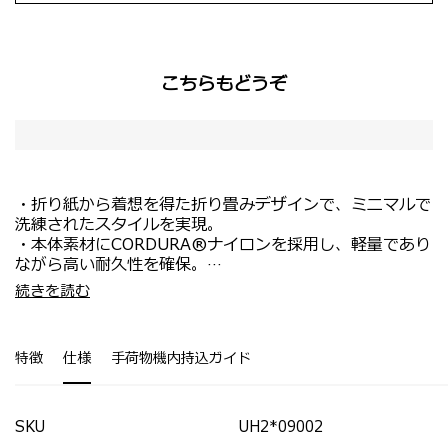
こちらもどうぞ
・折り紙から着想を得た折り畳みデザインで、ミニマルで
洗練されたスタイルを実現。
・本体素材にCORDURA®ナイロンを採用し、軽量であり
ながら高い耐久性を確保。
・外装にはフロント・トップ・サイドにクイックアクセス
・わずか約450gの軽量設計。
続きを読む
ポケットを配置し、必需品をスムーズに取り出し可能。
・14インチまでのPCを収納可能。
・内装にはPC収納スペースとオーガナイザーパネルを備
・長さ調節可能なショルダーストラップで快適なフィット
え、ビジネスツールを整理しやすい設計。
感を提供。
特徴
仕様
手荷物機内持込ガイド
・ファスナー務歯と裏地にはリサイクル素材を使用してい
ます。
・スーツケースにセットアップできるスマートスリーブを
搭載。
SKU
UH2*09002