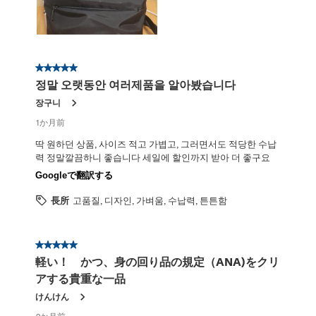
星5／5個です。
정말 오랫동안 여러제품을 알아봤습니다
장구니
1か月前
딱 원하던 상품, 사이즈 적고 가볍고, 그러면서도 적당한 수납
력 정말깔끔하니 좋습니다 세일에 할인까지 받아 더 좋구요
Googleで翻訳する
長所
고품질, 디자인, 가벼움, 수납력, 튼튼함
星5／5個です。
軽い！ かつ、身の回り品の規定（ANA)をクリ
アする貴重な一品
けんけん