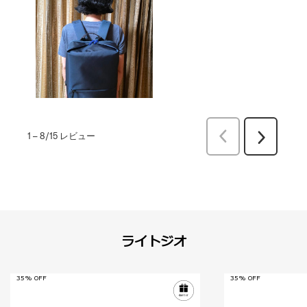
前
1
–
8/15
レビュー
次
へ
へ
レ
レ
ビ
ビ
ュ
ュ
ー
ー
ライトジオ
35% OFF
35% OFF