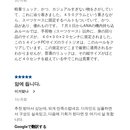
2か月前
軽量リュック、かつ、カジュアルすぎない物をさがしてい
て、これに辿り着きました。４５０グラムという重さなが
ら、スーツケースに固定するベルトもついていて、かつ、
品があり、優れものです。 ７月１日からANAの機内持ち込
みルールでは、手荷物（スーツケース）以外に、身の回り
品のサイズが、 ４０×３０×２０センチに規定されました。
この１４インチPCサイズのライトジオは、このルールをク
リアしています。この規定がどこまで厳密に適用されるか
わかりませんが、普通のリュックは、その縦サイズがほと
んど４０センチを超えている中でこれは貴重です。
星5／5個です。
맘에 듭니다.
이거맞나
7か月前
추천 받아서 샀는데, 되게 만족스럽네요. 디자인도 심플하면
서 구성도 실속있고, 다음에 기회가 된다면 또 여기서 살 듯합
니다.
Googleで翻訳する