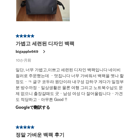
星5／5個です。
가볍고 세련된 디자인 백팩
bigapple649
10か月前
일단, 너무 가볍고,이쁘고 세련된 디자인 백팩입니다 네이비
컬러로 주문했는데 ᆢ멋집니다 너무 가벼워서 백팩을 멧나 할
정도ᆢㅋ 글구 코두라 원단이라 내구성 강하구 게다가 일정부
분 방수까정ᆢ일상생활은 물론 여행 그리고 노트북수납도 문
제 없으니 출장갈때도 굿ᆢ남성 여성 다 잘어울립니다ᆢ가견
도 적당하고ᆢ아무튼 Good !!
Googleで翻訳する
星5／5個です。
정말 가벼운 백팩 후기