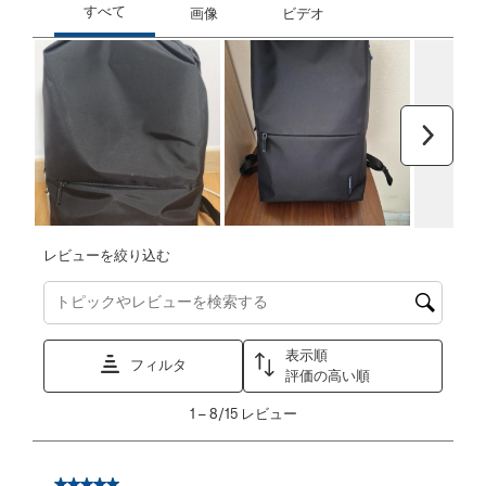
次へ
レビューを絞り込む
トピックやレビュー検索地域を検索する
表示順
フィルタ
評価の高い順
1
1
–
8/15
レビュー
か
ら
8/15
星5／5個です。