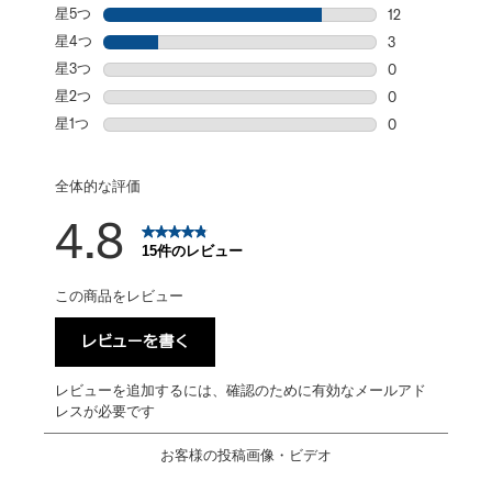
星5つ
星
12
星5個の12件の
星4つ
星
3
星4個の3件の
星3つ
星
0
星3個の0件の
星2つ
星
0
星2個の0件の
星1つ
星
0
星1個の0件の
全体的な評価
4.8
15件のレビュー
この商品をレビュー
レビューを書く
レビューを追加するには、確認のために有効なメールアド
レスが必要です
お客様の投稿画像・ビデオ