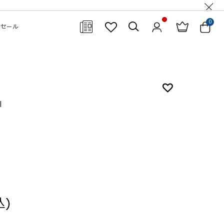
0
セール
閉じる
l
込)