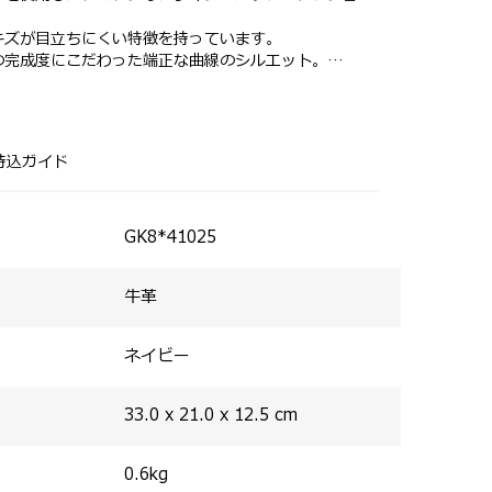
キズが目立ちにくい特徴を持っています。
の完成度にこだわった端正な曲線のシルエット。
ナー引手など、丸みを帯びた形状で統一され、シンプル
ッグ。
います。​
畳み傘など小物の収納に便利なサイズ。
丸みがあり、握り心地のよい仕上がり。
持込ガイド
GK8*41025
牛革
ネイビー
33.0 x 21.0 x 12.5
cm
0.6
kg