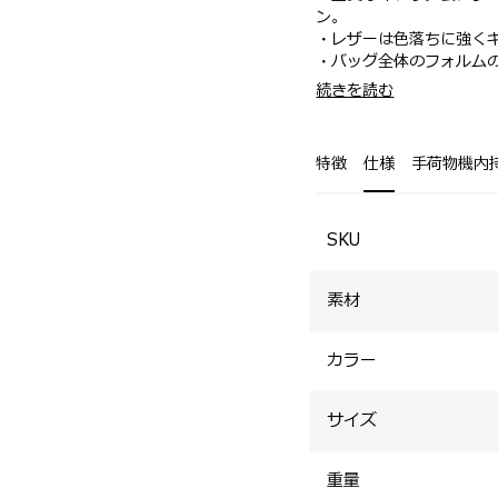
ン。
・レザーは色落ちに強く
・バッグ全体のフォルム
・ハンドル根革、ファス
・ミニサイズのトートバ
続きを読む
な外観に表情をプラスして
・スマートフォンや折り
・芯を入れたハンドルは
特徴
仕様
手荷物機内
SKU
素材
カラー
サイズ
重量