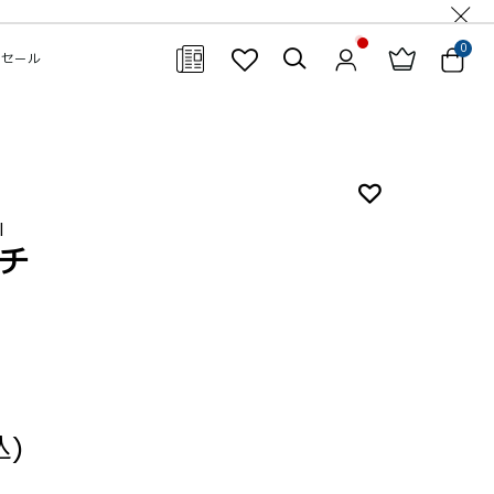
0
セール
閉じる
l
チ
込)