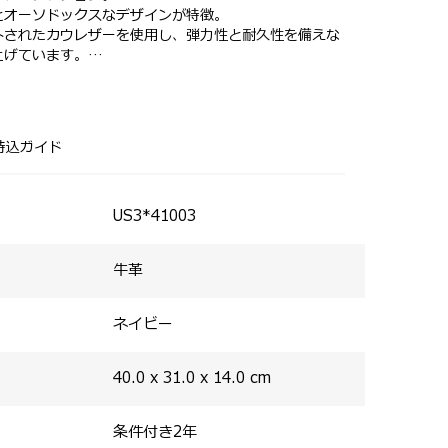
とオーソドックスなデザインが特徴。
トされたカウレザーを使用し、弾力性と耐久性を備えな
上げています。
プコート仕上げにて、撥水性を備え色落ちしにくい仕様
のスマートな所作をサポートします。
ストラップが付属。
本帯のデザインがクラシカルな印象を演出するととも
割を担います。
持込ガイド
US3*41003
牛革
ネイビー
40.0 x 31.0 x 14.0
cm
条件付き2年