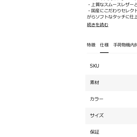
・上質なスムースレザー
・国産にこだわりセレク
がらソフトなタッチに仕
・染料にて着色し、トッ
・自立性があり、商談時
続きを読む
です。
・着脱可能なショルダー
・ハンドルから伸びる2
に、型崩れを軽減する役
特徴
仕様
手荷物機内
SKU
素材
カラー
サイズ
保証