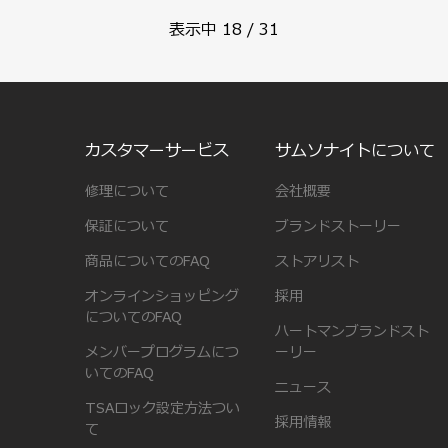
表示中
18
/
31
カスタマーサービス
サムソナイトについて
修理について
会社概要
保証について
ブランドストーリー
商品についてのFAQ
ストアリスト
オンラインショッピング
採用
についてのFAQ
ハートマンブランドスト
メンバープログラムにつ
ーリー
いてのFAQ
ニュース
TSAロック設定方法つい
採用情報
て