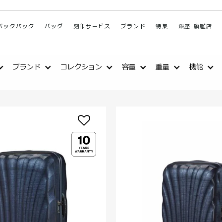
バックパック
バッグ
刻印サービス
ブランド
特集
銀座 旗艦店
ブランド
コレクション
容量
重量
機能