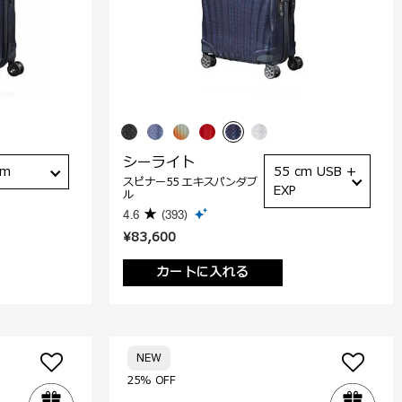
シーライト
cm
55 cm USB +
スピナー55 エキスパンダブ
EXP
ル
4.6
(393)
¥83,600
カートに入れる
NEW
25% OFF