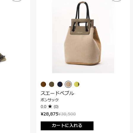
スエードぺブル
ボンサック
0.0
(0)
¥28,875
¥38,500
カートに入れる