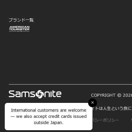
ブランド一覧
COPYRIGHT © 2026
×
「LIFE'S A JOURNEY―人生は旅」サムソナイトは人生と
International customers are welcome
— we also accept credit cards issued
サイトマップ
利用規約
プライバシーポリシー
outside Japan.