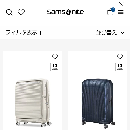
0
+
フィルタ表示
並び替え