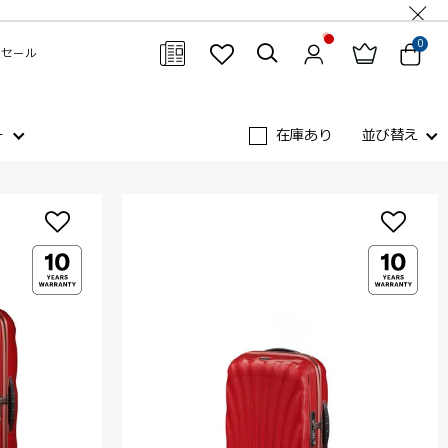
0
セール
閉じる
ー
在庫あり
並び替え