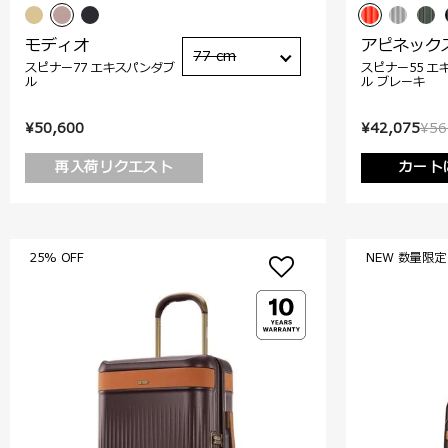
モディオ
アピネック
77 cm
スピナー77 エキスパンダブ
スピナー55 エ
ル
ル ブレーキ
¥50,600
¥42,075
¥56
再入荷リクエスト
カート
25% OFF
NEW 数量限定