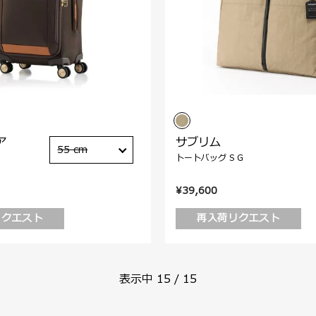
ア
サブリム
55 cm
トートバッグ S G
¥39,600
リクエスト
再入荷リクエスト
表示中
15
/
15