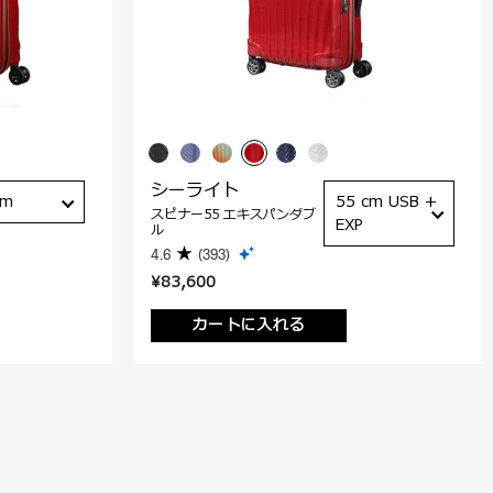
シーライト
cm
55 cm USB +
スピナー55 エキスパンダブ
EXP
ル
4.6
(393)
¥83,600
カートに入れる