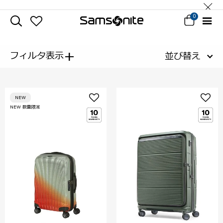
0
+
フィルタ表示
並び替え
NEW
NEW 数量限定