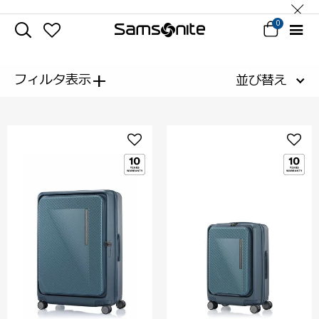
0
+
フィルタ表示
並び替え