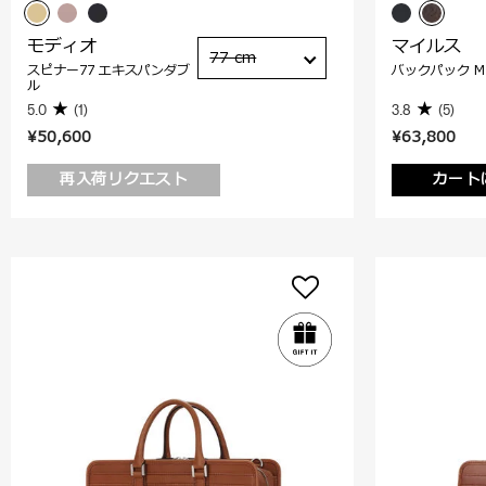
モディオ
マイルス
77 cm
スピナー77 エキスパンダブ
バックパック M
ル
5.0
(1)
3.8
(5)
¥50,600
¥63,800
再入荷リクエスト
カート