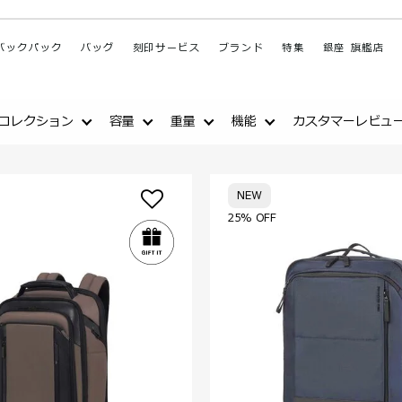
バックパック
バッグ
刻印サービス
ブランド
特集
銀座 旗艦店
コレクション
容量
重量
機能
カスタマーレビュ
NEW
25% OFF