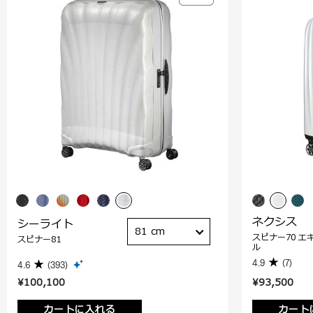
ネクシス
シーライト
81 cm
スピナー70 エ
スピナー81
ル
4.9
(7)
4.6
(393)
¥100,100
¥93,500
カートに入れる
カート