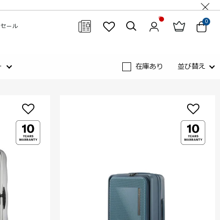
0
セール
閉じる
ー
在庫あり
並び替え