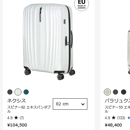
ネクシス
パラリュク
82 cm
スピナー82 エキスパンダブ
スピナー55 エ
ル
ル
4.9
(7)
4.9
(133)
¥104,500
¥48,400