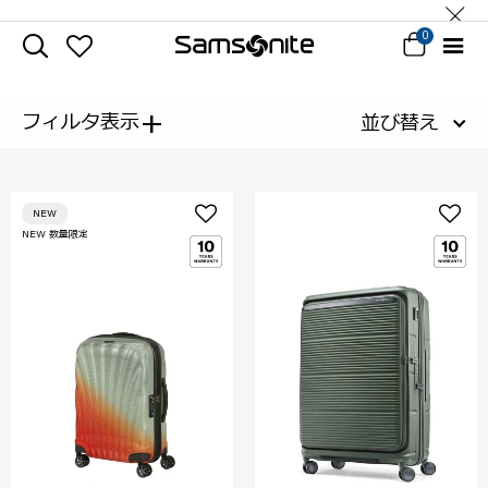
0
+
フィルタ表示
並び替え
NEW
NEW 数量限定