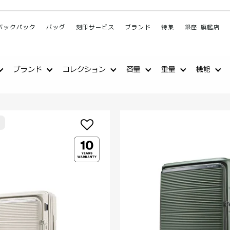
バックパック
バッグ
刻印サービス
ブランド
特集
銀座 旗艦店
ブランド
コレクション
容量
重量
機能