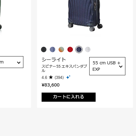
シーライト
cm
55 cm USB +
スピナー55 エキスパンダブ
EXP
ル
4.6
(394)
¥83,600
カートに入れる